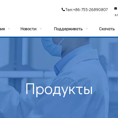
Тел:+86-755-26890807


э
ния
Новости
Поддерживать
Скачать
Продукты