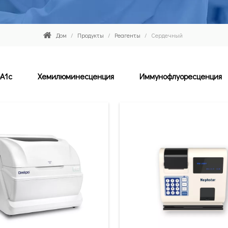
Дом
/
Продукты
/
Реагенты
/
Сердечный
A1c
Хемилюминесценция
Иммунофлуоресценция