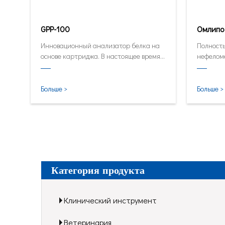
GPP-100
Омлипо
Инновационный анализатор белка на
Полност
основе картриджа. В настоящее время
нефелом
автоматический и количественный
средне-в
анализатор в его самой маленькой и
лаборат
самой умной форме.
Больше >
Больше >
Категория продукта
Клинический инструмент
Ветеринария