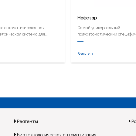
Нефстар
ью автоматизированная
Самый универсальный
етрическая система для
полуавтоматический специфи
ысоких объемных
анализатор белков
орий.
Больше >
Реагенты
Р
Биотехнологическая автоматизация