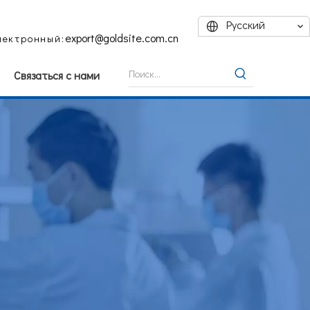
Pусский
export@goldsite.com.cn
лектронный:
Связаться с нами