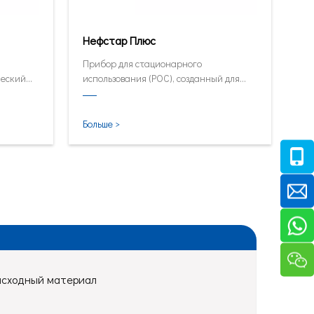
Нефстар Плюс
Прибор для стационарного
ческий
использования (POC), созданный для
быстрого тестирования HbA1C, CRP,
mALB и SAA.
Больше >
асходный материал