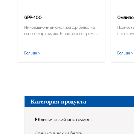
GPP-100
Омлипо
Инновационный анализатор белка на
Полност
основе картриджа. В настоящее время
нефелом
автоматический и количественный
средне-в
анализатор в его самой маленькой и
лаборат
самой умной форме.
Больше >
Больше >
Категория продукта
Клинический инструмент
Специфический белок