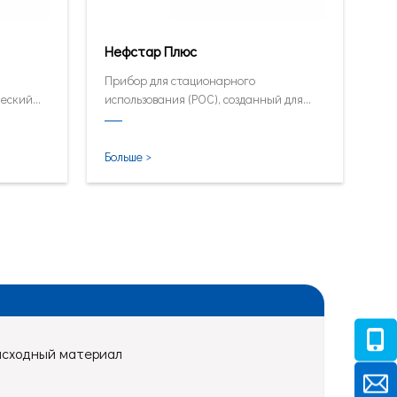
Нефстар Плюс
Прибор для стационарного
ческий
использования (POC), созданный для
быстрого тестирования HbA1C, CRP,
mALB и SAA.
Больше >
асходный материал