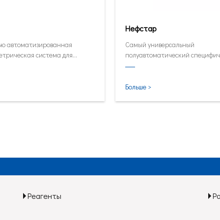
Нефстар
ью автоматизированная
Самый универсальный
етрическая система для
полуавтоматический специфи
ысоких объемных
анализатор белков
орий.
Больше >
Реагенты
Р