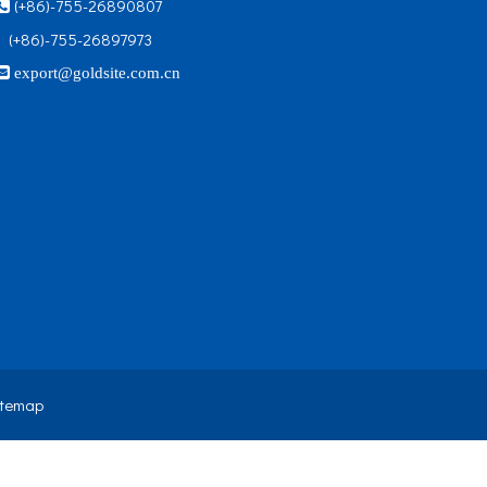
(+86)-755-26890807

(+86)-755-26897973

export@goldsite.com.cn
itemap