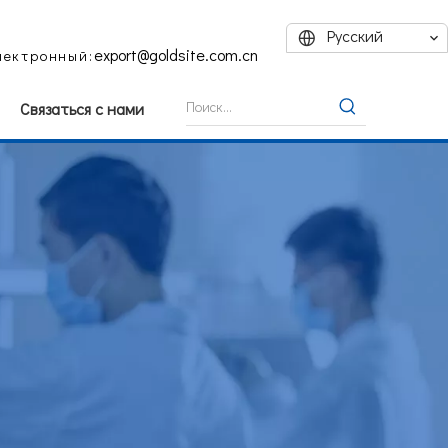
Pусский
export@goldsite.com.cn
лектронный:
Связаться с нами