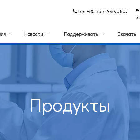
Тел:+86-755-26890807


э
ния
Новости
Поддерживать
Скачать
Продукты